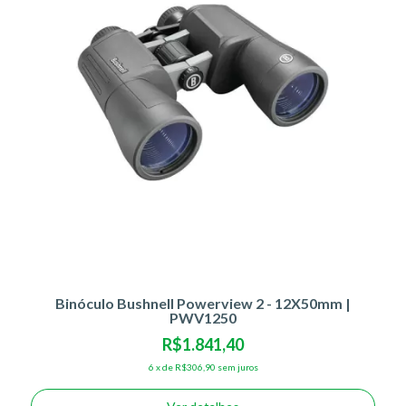
Binóculo Bushnell Powerview 2 - 12X50mm |
PWV1250
R$1.841,40
6
x
de
R$306,90
sem juros