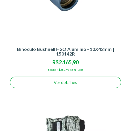
Binóculo Bushnell H2O Alumínio - 10X42mm |
150142R
R$2.165,90
6
x
de
R$360,98
sem juros
Ver detalhes