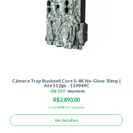
Câmera Trap Bushnell Core S-4K No-Glow 30mp |
Até 512gb - 119949C
-
3
% OFF
R$2.971,90
R$2.890,00
6
x
de
R$481,67
sem juros
Ver detalhes