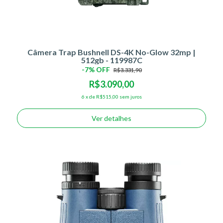
Câmera Trap Bushnell DS-4K No-Glow 32mp |
512gb - 119987C
-
7
% OFF
R$3.331,90
R$3.090,00
6
x
de
R$515,00
sem juros
Ver detalhes