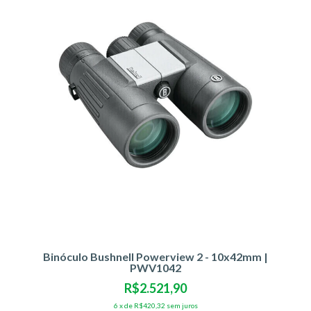
Binóculo Bushnell Powerview 2 - 10x42mm |
PWV1042
R$2.521,90
6
x
de
R$420,32
sem juros