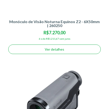
Monóculo de Visão Noturna Equinox Z2 - 6X50mm
| 260250
R$7.270,00
6
x
de
R$1.211,67
sem juros
Ver detalhes