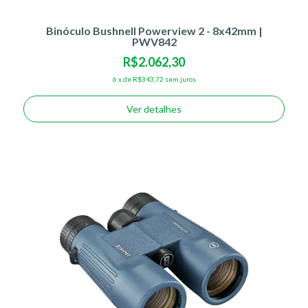
Binóculo Bushnell Powerview 2 - 8x42mm |
PWV842
R$2.062,30
6
x
de
R$343,72
sem juros
Ver detalhes