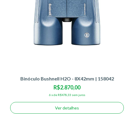
Binóculo Bushnell H2O - 8X42mm | 158042
R$2.870,00
6
x
de
R$478,33
sem juros
Ver detalhes