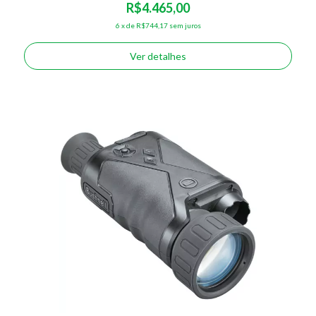
R$4.465,00
6
x
de
R$744,17
sem juros
Ver detalhes