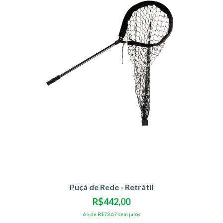
Puçá de Rede - Retrátil
R$442,00
6
x
de
R$73,67
sem juros