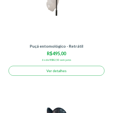
Puçá entomológico - Retrátil
R$495,00
6
x
de
R$82,50
sem juros
Ver detalhes