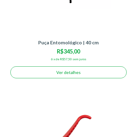
Puça Entomológico | 40 cm
R$345,00
6
x
de
R$57,50
sem juros
Ver detalhes