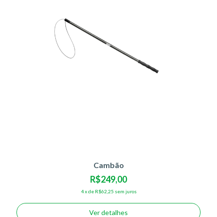
Cambão
R$249,00
4
x
de
R$62,25
sem juros
Ver detalhes