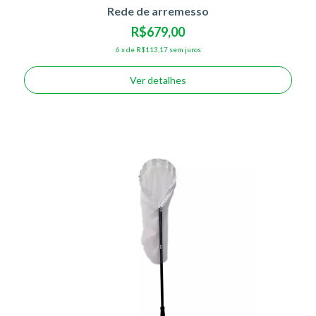
Rede de arremesso
R$679,00
6
x
de
R$113,17
sem juros
Ver detalhes