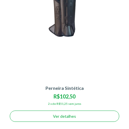
Perneira Sintética
R$102,50
2
x
de
R$51,25
sem juros
Ver detalhes