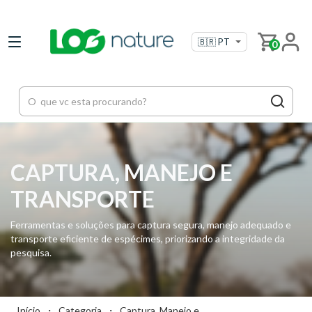
0
CAPTURA, MANEJO E
TRANSPORTE
Ferramentas e soluções para captura segura, manejo adequado e
transporte eficiente de espécimes, priorizando a integridade da
pesquisa.
Início
・
Categoria
・
Captura, Manejo e