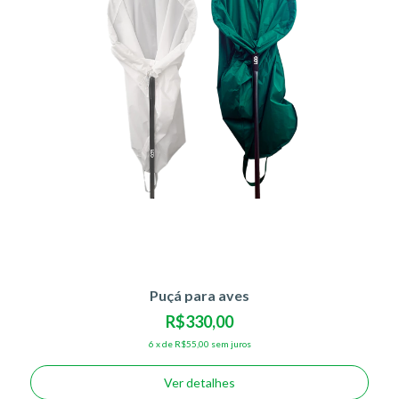
Puçá para aves
R$330,00
6
x
de
R$55,00
sem juros
Ver detalhes