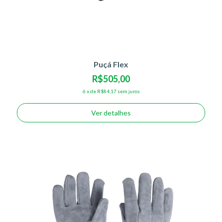
Puçá Flex
R$505,00
6
x
de
R$84,17
sem juros
Ver detalhes