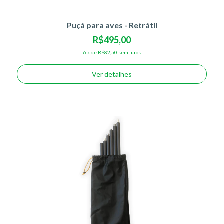
Puçá para aves - Retrátil
R$495,00
6
x
de
R$82,50
sem juros
Ver detalhes