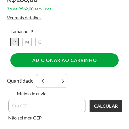
3
x
de
R$62,00
sem juros
Ver mais detalhes
Tamanho:
P
P
M
G
Quantidade
Entregas para o CEP:
ALTERAR
Meios de envio
CEP
CALCULAR
Não sei meu CEP