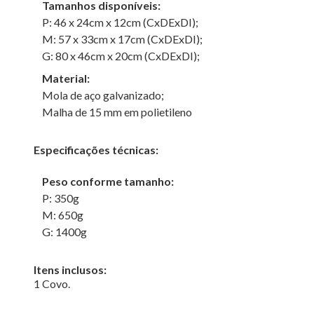
Tamanhos disponíveis:
P: 46 x 24cm x 12cm (CxDExDI);
M: 57 x 33cm x 17cm (CxDExDI);
G: 80 x 46cm x 20cm (CxDExDI);
Material:
Mola de aço galvanizado;
Malha de 15 mm em polietileno
Especificações técnicas:
Peso conforme tamanho:
P: 350g
M: 650g
G: 1400g
Itens inclusos:
1 Covo.