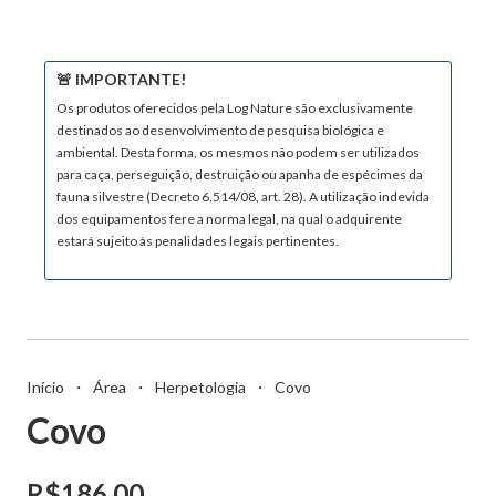
🚨 IMPORTANTE!
Os produtos oferecidos pela Log Nature são exclusivamente
destinados ao desenvolvimento de pesquisa biológica e
ambiental. Desta forma, os mesmos não podem ser utilizados
para caça, perseguição, destruição ou apanha de espécimes da
fauna silvestre (Decreto 6.514/08, art. 28). A utilização indevida
dos equipamentos fere a norma legal, na qual o adquirente
estará sujeito às penalidades legais pertinentes.
Início
・
Área
・
Herpetologia
・
Covo
Covo
R$186,00