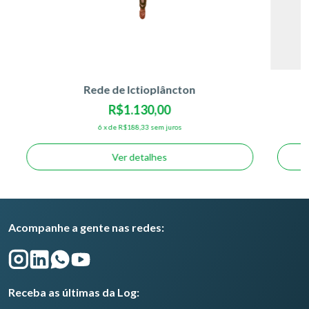
Rede de Ictioplâncton
R$1.130,00
6
x
de
R$188,33
sem juros
Ver detalhes
Acompanhe a gente nas redes:
Receba as últimas da Log: