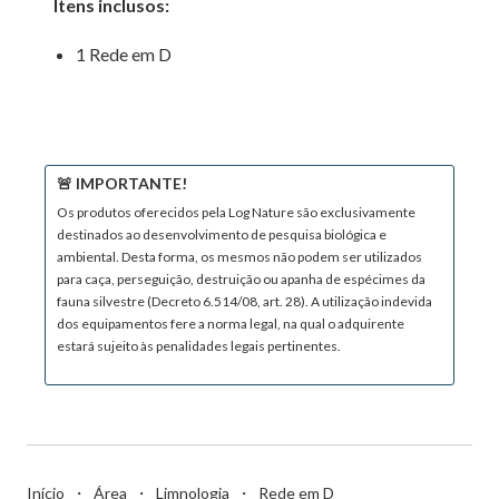
Itens inclusos:
1 Rede em D
🚨 IMPORTANTE!
Os produtos oferecidos pela Log Nature são exclusivamente
destinados ao desenvolvimento de pesquisa biológica e
ambiental. Desta forma, os mesmos não podem ser utilizados
para caça, perseguição, destruição ou apanha de espécimes da
fauna silvestre (Decreto 6.514/08, art. 28). A utilização indevida
dos equipamentos fere a norma legal, na qual o adquirente
estará sujeito às penalidades legais pertinentes.
Início
・
Área
・
Limnologia
・
Rede em D