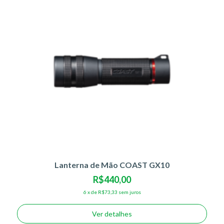
Lanterna de Mão COAST GX10
R$440,00
6
x
de
R$73,33
sem juros
Ver detalhes