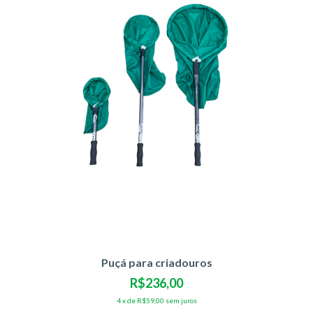
Puçá para criadouros
R$236,00
4
x
de
R$59,00
sem juros