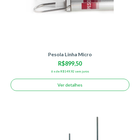
Pesola Linha Micro
R$899,50
6
x
de
R$149,92
sem juros
Ver detalhes