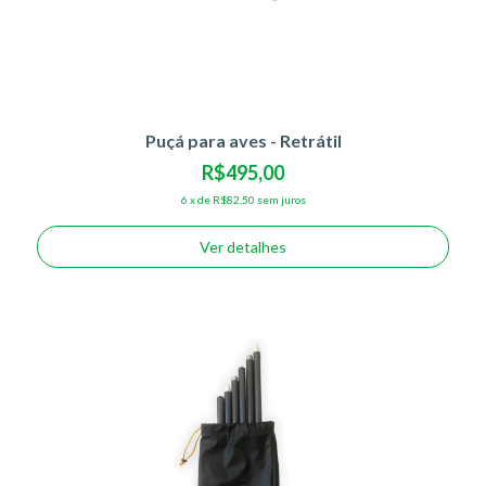
Puçá para aves - Retrátil
R$495,00
6
x
de
R$82,50
sem juros
Ver detalhes