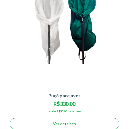
Puçá para aves
R$330,00
6
x
de
R$55,00
sem juros
Ver detalhes