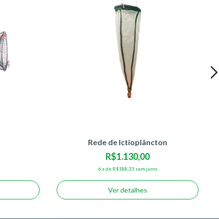
Rede de Ictioplâncton
R$1.130,00
6
x
de
R$188,33
sem juros
Ver detalhes