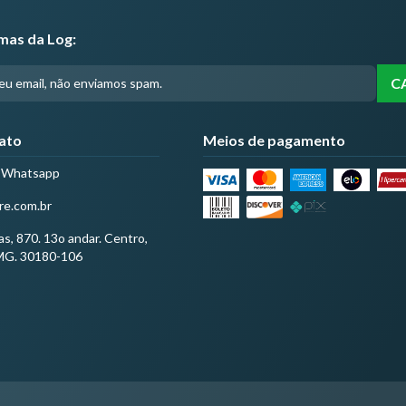
imas da Log:
ato
Meios de pagamento
| Whatsapp
re.com.br
as, 870. 13o andar. Centro,
 MG. 30180-106