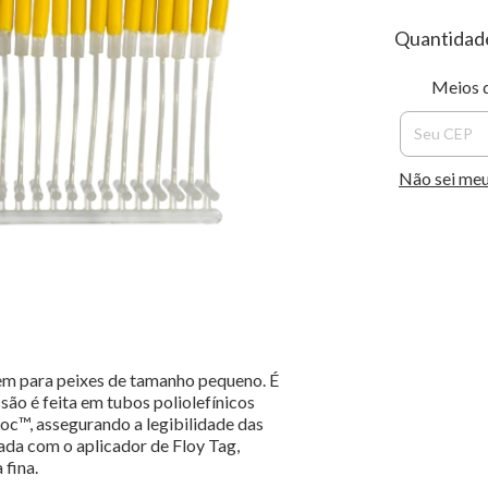
Quantidad
Entregas p
Meios 
Não sei me
bem para peixes de tamanho pequeno. É
são é feita em tubos poliolefínicos
Loc™, assegurando a legibilidade das
cada com o
aplicador de Floy Tag
,
 fina.