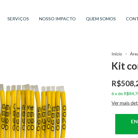
SERVIÇOS
NOSSO IMPACTO
QUEM SOMOS
CON
Início
・
Áre
Kit c
R$508,
6
x
de
R$84,7
Ver mais det
EN