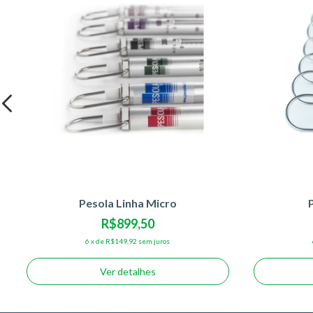
Pesola Linha Micro
R$899,50
6
x
de
R$149,92
sem juros
Ver detalhes