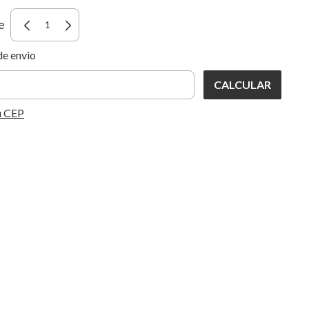
e
ara o CEP:
ALTERAR CEP
de envio
CALCULAR
u CEP