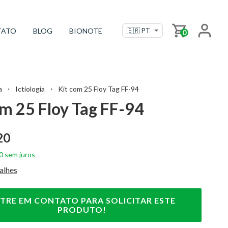
TATO
BLOG
BIONOTE
0
a
・
Ictiologia
・
Kit com 25 Floy Tag FF-94
om 25 Floy Tag FF-94
20
0
sem juros
alhes
TRE EM CONTATO PARA SOLICITAR ESTE
PRODUTO!